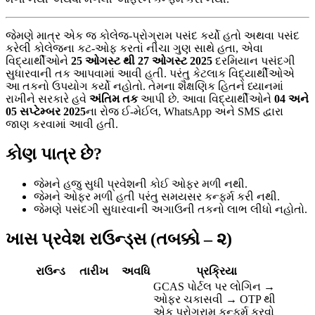
જેમણે માત્ર એક જ કોલેજ-પ્રોગ્રામ પસંદ કર્યો હતો અથવા પસંદ
કરેલી કોલેજના કટ-ઓફ કરતાં નીચા ગુણ સાથે હતા, એવા
વિદ્યાર્થીઓને
25 ઓગસ્ટ થી 27 ઓગસ્ટ 2025
દરમિયાન પસંદગી
સુધારવાની તક આપવામાં આવી હતી. પરંતુ કેટલાક વિદ્યાર્થીઓએ
આ તકનો ઉપયોગ કર્યો નહોતો. તેમના શૈક્ષણિક હિતને ધ્યાનમાં
રાખીને સરકારે હવે
અંતિમ તક
આપી છે. આવા વિદ્યાર્થીઓને
04 અને
05 સપ્ટેમ્બર 2025
ના રોજ ઈ-મેઈલ, WhatsApp અને SMS દ્વારા
જાણ કરવામાં આવી હતી.
કોણ પાત્ર છે?
જેમને હજુ સુધી પ્રવેશની કોઈ ઓફર મળી નથી.
જેમને ઓફર મળી હતી પરંતુ સમયસર કન્ફર્મ કરી નથી.
જેમણે પસંદગી સુધારવાની અગાઉની તકનો લાભ લીધો નહોતો.
ખાસ પ્રવેશ રાઉન્ડ્સ (તબક્કો – ૨)
રાઉન્ડ
તારીખ
અવધિ
પ્રક્રિયા
GCAS પોર્ટલ પર લોગિન →
ઓફર ચકાસવી → OTP થી
એક પ્રોગ્રામ કન્ફર્મ કરવો