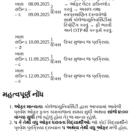
ખાસ
08.09.2025
→ ઓફર લેટર ડાઉનલોડ
2
રાઉન્ડ
–
કરવું → અસલ તથા
દિવસ
– ૬
09.09.2025
સ્વપ્રમાણિત દસ્તાવેજો
સાથે કોલેજ/યુનિવર્સિટીમાં
રિપોર્ટિંગ કરવું → ફી ભરવી
અને OTP થી કન્ફર્મ કરવું.
ખાસ
1
રાઉન્ડ
10.09.2025
ઉપર મુજબ જ પ્રક્રિયા.
દિવસ
– ૭
ખાસ
1
રાઉન્ડ
11.09.2025
ઉપર મુજબ જ પ્રક્રિયા.
દિવસ
– ૮
ખાસ
1
રાઉન્ડ
12.09.2025
ઉપર મુજબ જ પ્રક્રિયા.
દિવસ
– ૯
મહત્વપૂર્ણ નોંધ
ઓફર માન્યતા:
કોલેજ/યુનિવર્સિટી દ્વારા આપવામાં આવેલી
પ્રવેશ ઓફર ફક્ત કામકાજના સમય સુધી અથવા
સાંજે ૪:૦૦
વાગ્યા સુધી
(જે વહેલું હોય તે) જ માન્ય રહેશે.
૫ કે તેથી વધુ ઓફર ધરાવતા વિદ્યાર્થીઓ:
જો કોઈ વિદ્યાર્થીને
પ્રવેશ પ્રક્રિયા દરમ્યાન
૫ અથવા તેથી વધુ ઓફર
મળી હોય,