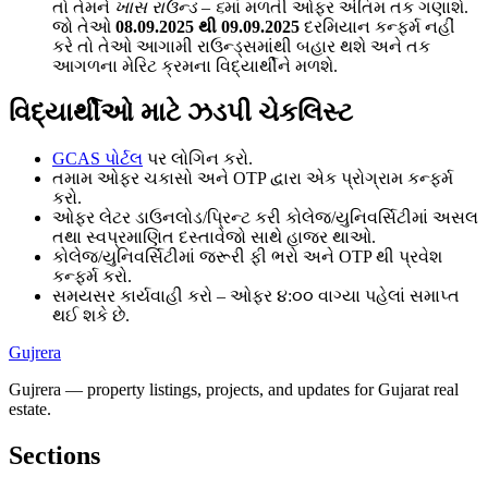
તો તેમને
ખાસ રાઉન્ડ – ૬
માં મળતી ઓફર અંતિમ તક ગણાશે.
જો તેઓ
08.09.2025 થી 09.09.2025
દરમિયાન કન્ફર્મ નહીં
કરે તો તેઓ આગામી રાઉન્ડ્સમાંથી બહાર થશે અને તક
આગળના મેરિટ ક્રમના વિદ્યાર્થીને મળશે.
વિદ્યાર્થીઓ માટે ઝડપી ચેકલિસ્ટ
GCAS પોર્ટલ
પર લોગિન કરો.
તમામ ઓફર ચકાસો અને OTP દ્વારા એક પ્રોગ્રામ કન્ફર્મ
કરો.
ઓફર લેટર ડાઉનલોડ/પ્રિન્ટ કરી કોલેજ/યુનિવર્સિટીમાં અસલ
તથા સ્વપ્રમાણિત દસ્તાવેજો સાથે હાજર થાઓ.
કોલેજ/યુનિવર્સિટીમાં જરૂરી ફી ભરો અને OTP થી પ્રવેશ
કન્ફર્મ કરો.
સમયસર કાર્યવાહી કરો – ઓફર ૪:૦૦ વાગ્યા પહેલાં સમાપ્ત
થઈ શકે છે.
Gujrera
Gujrera — property listings, projects, and updates for Gujarat real
estate.
Sections