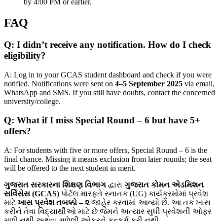
by 4:00 PM or earlier.
FAQ
Q: I didn’t receive any notification. How do I check
eligibility?
A: Log in to your GCAS student dashboard and check if you were
notified. Notifications were sent on
4–5 September 2025
via email,
WhatsApp and SMS. If you still have doubts, contact the concerned
university/college.
Q: What if I miss Special Round – 6 but have 5+
offers?
A: For students with five or more offers, Special Round – 6 is the
final chance. Missing it means exclusion from later rounds; the seat
will be offered to the next student in merit.
ગુજરાત સરકારના શિક્ષણ વિભાગ
દ્વારા
ગુજરાત કોમન એડમિશન
સર્વિસેસ (GCAS)
પોર્ટલ મારફતે સ્નાતક (UG) કાર્યક્રમોમાં પ્રવેશ
માટે
ખાસ પ્રવેશ તબક્કો – ૨
જાહેર કરવામાં આવ્યો છે. આ તક ખાસ
કરીને તેવા વિદ્યાર્થીઓ માટે છે જેમને અત્યાર સુધી પ્રવેશની ઓફર
મળી નથી અથવા મળેલી ઓફરને કન્ફર્મ કરી નથી.