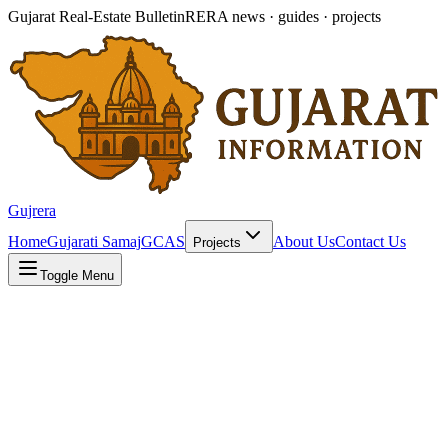
Gujarat Real-Estate Bulletin
RERA news · guides · projects
Gujrera
Home
Gujarati Samaj
GCAS
About Us
Contact Us
Projects
Toggle Menu