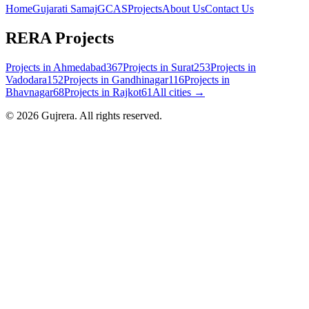
Home
Gujarati Samaj
GCAS
Projects
About Us
Contact Us
RERA Projects
Projects in
Ahmedabad
367
Projects in
Surat
253
Projects in
Vadodara
152
Projects in
Gandhinagar
116
Projects in
Bhavnagar
68
Projects in
Rajkot
61
All cities →
©
2026
Gujrera
. All rights reserved.